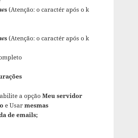
.ws
(Atenção: o caractér após o k
.ws
(Atenção: o caractér após o k
completo
urações
habilite a opção
Meu servidor
ão
e Usar
mesmas
da de emails;